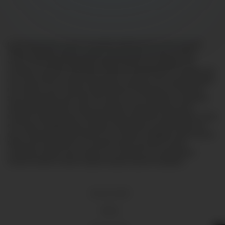
Lorem ipsum dolor sit amet, consectetur adipiscing elit, sed do eiusmod
tempor incididunt ut labore et dolore magna aliqua. Ut enim ad minim
veniam, quis nostrud exercitation ullamco laboris nisi ut aliquip ex ea
commodo consequat. Duis aute irure dolor in reprehenderit in voluptate velit
esse cillum dolore eu fugiat nulla pariatur. Excepteur sint occaecat cupidatat
non proident, sunt in culpa qui officia deserunt mollit anim id est laborum.
Sed ut perspiciatis unde omnis iste natus error sit voluptatem accusantium
doloremque laudantium, totam rem aperiam, eaque ipsa quae ab illo
inventore veritatis et quasi architecto beatae vitae dicta sunt explicabo. Nemo
enim ipsam voluptatem quia voluptas sit aspernatur aut odit aut fugit, sed
quia consequuntur magni dolores eos qui ratione voluptatem sequi nesciunt.
Neque porro quisquam est, qui dolorem ipsum quia dolor sit amet,
consectetur, adipisci velit, sed quia non numquam eius modi tempora
incidunt ut labore et dolore magnam aliquam quaerat voluptatem.
18 U.S.C 2257
DMCA