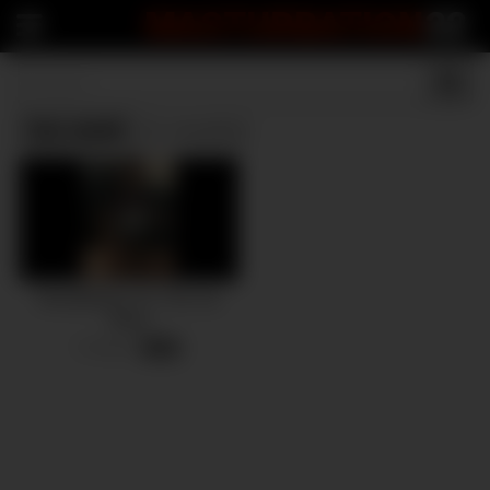
MASTURBATION
22
Car wash
(1 results)
MissBNasty VS. The Car
Wash
6 views
-
03:28