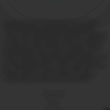
Lorem ipsum dolor sit amet, consectetur adipiscing elit, sed do eiusmod
tempor incididunt ut labore et dolore magna aliqua. Ut enim ad minim
veniam, quis nostrud exercitation ullamco laboris nisi ut aliquip ex ea
commodo consequat. Duis aute irure dolor in reprehenderit in voluptate velit
esse cillum dolore eu fugiat nulla pariatur. Excepteur sint occaecat cupidatat
non proident, sunt in culpa qui officia deserunt mollit anim id est laborum.
Sed ut perspiciatis unde omnis iste natus error sit voluptatem accusantium
doloremque laudantium, totam rem aperiam, eaque ipsa quae ab illo
inventore veritatis et quasi architecto beatae vitae dicta sunt explicabo. Nemo
enim ipsam voluptatem quia voluptas sit aspernatur aut odit aut fugit, sed
quia consequuntur magni dolores eos qui ratione voluptatem sequi nesciunt.
Neque porro quisquam est, qui dolorem ipsum quia dolor sit amet,
consectetur, adipisci velit, sed quia non numquam eius modi tempora
incidunt ut labore et dolore magnam aliquam quaerat voluptatem.
18 U.S.C 2257
DMCA