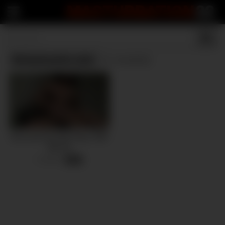
MASTURBATION
22
Dirtymuscle.com
(1 results)
Muscular Brunette Plays With
Big Clit
4 views
-
05:38