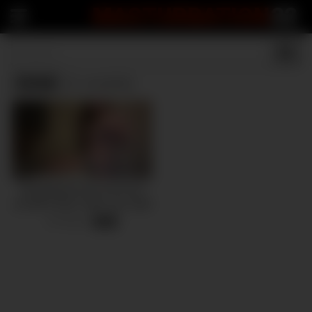
MASTURBATION
22
Grind
(1 results)
Humping the fuck out of my
air bnb’s dryer until I cum hard
10 views
-
04:41