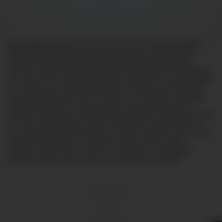
Lorem ipsum dolor sit amet, consectetur adipiscing elit, sed do eiusmod
tempor incididunt ut labore et dolore magna aliqua. Ut enim ad minim
veniam, quis nostrud exercitation ullamco laboris nisi ut aliquip ex ea
commodo consequat. Duis aute irure dolor in reprehenderit in voluptate velit
esse cillum dolore eu fugiat nulla pariatur. Excepteur sint occaecat cupidatat
non proident, sunt in culpa qui officia deserunt mollit anim id est laborum.
Sed ut perspiciatis unde omnis iste natus error sit voluptatem accusantium
doloremque laudantium, totam rem aperiam, eaque ipsa quae ab illo
inventore veritatis et quasi architecto beatae vitae dicta sunt explicabo. Nemo
enim ipsam voluptatem quia voluptas sit aspernatur aut odit aut fugit, sed
quia consequuntur magni dolores eos qui ratione voluptatem sequi nesciunt.
Neque porro quisquam est, qui dolorem ipsum quia dolor sit amet,
consectetur, adipisci velit, sed quia non numquam eius modi tempora
incidunt ut labore et dolore magnam aliquam quaerat voluptatem.
18 U.S.C 2257
DMCA