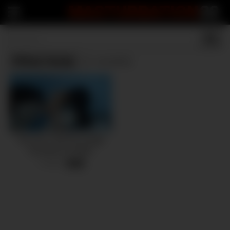
MASTURBATION
22
Pillow hump
(1 results)
This time I did Get Caught
Humping my Pillow
7 views
-
08:02