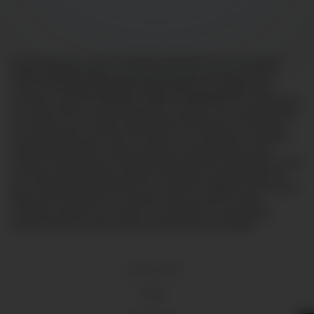
Lorem ipsum dolor sit amet, consectetur adipiscing elit, sed do eiusmod
tempor incididunt ut labore et dolore magna aliqua. Ut enim ad minim
veniam, quis nostrud exercitation ullamco laboris nisi ut aliquip ex ea
commodo consequat. Duis aute irure dolor in reprehenderit in voluptate velit
esse cillum dolore eu fugiat nulla pariatur. Excepteur sint occaecat cupidatat
non proident, sunt in culpa qui officia deserunt mollit anim id est laborum.
Sed ut perspiciatis unde omnis iste natus error sit voluptatem accusantium
doloremque laudantium, totam rem aperiam, eaque ipsa quae ab illo
inventore veritatis et quasi architecto beatae vitae dicta sunt explicabo. Nemo
enim ipsam voluptatem quia voluptas sit aspernatur aut odit aut fugit, sed
quia consequuntur magni dolores eos qui ratione voluptatem sequi nesciunt.
Neque porro quisquam est, qui dolorem ipsum quia dolor sit amet,
consectetur, adipisci velit, sed quia non numquam eius modi tempora
incidunt ut labore et dolore magnam aliquam quaerat voluptatem.
18 U.S.C 2257
DMCA