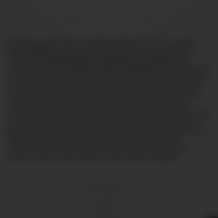
Lorem ipsum dolor sit amet, consectetur adipiscing elit, sed do eiusmod
tempor incididunt ut labore et dolore magna aliqua. Ut enim ad minim
veniam, quis nostrud exercitation ullamco laboris nisi ut aliquip ex ea
commodo consequat. Duis aute irure dolor in reprehenderit in voluptate velit
esse cillum dolore eu fugiat nulla pariatur. Excepteur sint occaecat cupidatat
non proident, sunt in culpa qui officia deserunt mollit anim id est laborum.
Sed ut perspiciatis unde omnis iste natus error sit voluptatem accusantium
doloremque laudantium, totam rem aperiam, eaque ipsa quae ab illo
inventore veritatis et quasi architecto beatae vitae dicta sunt explicabo. Nemo
enim ipsam voluptatem quia voluptas sit aspernatur aut odit aut fugit, sed
quia consequuntur magni dolores eos qui ratione voluptatem sequi nesciunt.
Neque porro quisquam est, qui dolorem ipsum quia dolor sit amet,
consectetur, adipisci velit, sed quia non numquam eius modi tempora
incidunt ut labore et dolore magnam aliquam quaerat voluptatem.
18 U.S.C 2257
DMCA