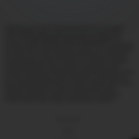
Lorem ipsum dolor sit amet, consectetur adipiscing elit, sed do eiusmod
tempor incididunt ut labore et dolore magna aliqua. Ut enim ad minim
veniam, quis nostrud exercitation ullamco laboris nisi ut aliquip ex ea
commodo consequat. Duis aute irure dolor in reprehenderit in voluptate velit
esse cillum dolore eu fugiat nulla pariatur. Excepteur sint occaecat cupidatat
non proident, sunt in culpa qui officia deserunt mollit anim id est laborum.
Sed ut perspiciatis unde omnis iste natus error sit voluptatem accusantium
doloremque laudantium, totam rem aperiam, eaque ipsa quae ab illo
inventore veritatis et quasi architecto beatae vitae dicta sunt explicabo. Nemo
enim ipsam voluptatem quia voluptas sit aspernatur aut odit aut fugit, sed
quia consequuntur magni dolores eos qui ratione voluptatem sequi nesciunt.
Neque porro quisquam est, qui dolorem ipsum quia dolor sit amet,
consectetur, adipisci velit, sed quia non numquam eius modi tempora
incidunt ut labore et dolore magnam aliquam quaerat voluptatem.
18 U.S.C 2257
DMCA