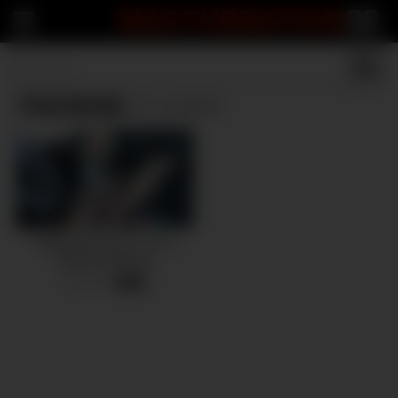
MASTURBATION
22
Tiny blonde
(1 results)
Pulling Skirt up to cum in
target parking lot
6 views
-
07:08