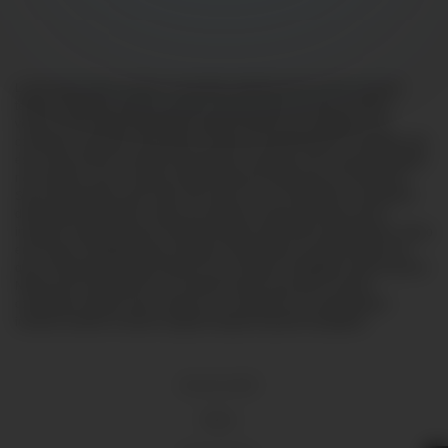
Lorem ipsum dolor sit amet, consectetur adipiscing elit, sed do eiusmod
tempor incididunt ut labore et dolore magna aliqua. Ut enim ad minim
veniam, quis nostrud exercitation ullamco laboris nisi ut aliquip ex ea
commodo consequat. Duis aute irure dolor in reprehenderit in voluptate velit
esse cillum dolore eu fugiat nulla pariatur. Excepteur sint occaecat cupidatat
non proident, sunt in culpa qui officia deserunt mollit anim id est laborum.
Sed ut perspiciatis unde omnis iste natus error sit voluptatem accusantium
doloremque laudantium, totam rem aperiam, eaque ipsa quae ab illo
inventore veritatis et quasi architecto beatae vitae dicta sunt explicabo. Nemo
enim ipsam voluptatem quia voluptas sit aspernatur aut odit aut fugit, sed
quia consequuntur magni dolores eos qui ratione voluptatem sequi nesciunt.
Neque porro quisquam est, qui dolorem ipsum quia dolor sit amet,
consectetur, adipisci velit, sed quia non numquam eius modi tempora
incidunt ut labore et dolore magnam aliquam quaerat voluptatem.
18 U.S.C 2257
DMCA